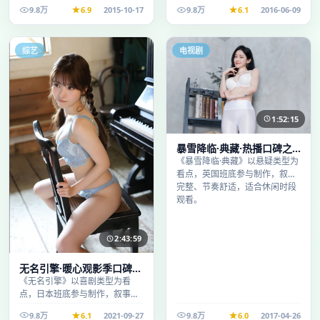
完整、节奏舒适，适合休闲时段
事完整、节奏舒适，适合休闲时
9.8万
6.9
2015-10-17
9.8万
6.1
2016-06-09
观看。
段观看。
综艺
电视剧
1:52:15
暴雪降临·典藏·热播口碑之
作剧情扎实演技在线
《暴雪降临·典藏》以悬疑类型为
看点，英国班底参与制作，叙事
完整、节奏舒适，适合休闲时段
观看。
2:43:59
无名引擎·暖心观影季口碑发
酵持续升温
《无名引擎》以喜剧类型为看
点，日本班底参与制作，叙事完
整、节奏舒适，适合休闲时段观
9.8万
6.1
2021-09-27
9.8万
6.0
2017-04-26
看。