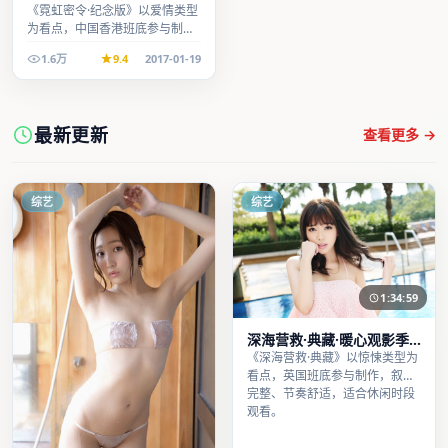
季口碑发酵持续升温
《霓虹密令·纪念版》以爱情类型
为看点，中国香港班底参与制
作，叙事完整、节奏舒适，适合
1.6万
9.4
2017-01-19
休闲时段观看。
最新更新
查看更多 →
综艺
综艺
1:34:59
深海营救·典藏·暖心观影季
口碑发酵持续升温
《深海营救·典藏》以惊悚类型为
看点，英国班底参与制作，叙事
完整、节奏舒适，适合休闲时段
观看。