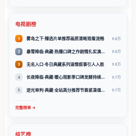
电视剧榜
雾岛之下·臻选片单推荐画质清晰观看流畅
1
9.8万
暴雪降临·典藏·热播口碑之作剧情扎实演技在线
2
9.8万
无名入口·冬日典藏系列温情叙事引人入胜
3
9.8万
长夜降临·典藏·暖心观影季口碑发酵持续升温
4
9.7万
逆光审判·典藏·全站高分推荐节奏紧凑值得追看
5
9.7万
完整榜单 →
综艺榜