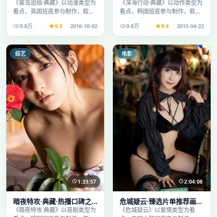
录适合周末一口气刷完
口碑发酵持续升温
《雾岛追缉·典藏》以动漫类型为
《深海行动·典藏》以动作类型为
看点，英国班底参与制作，叙事
看点，韩国班底参与制作，叙事
完整、节奏舒适，适合休闲时段
完整、节奏舒适，适合休闲时段
9.8万
9.3
2016-10-02
9.8万
9.4
2015-04-22
观看。
观看。
综艺
电影
1:33:57
2:04:08
暗夜特攻·典藏·热播口碑之
危城疑云·臻选片单推荐画质
作剧情扎实演技在线
清晰观看流畅
《暗夜特攻·典藏》以喜剧类型为
《危城疑云》以爱情类型为看