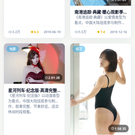
南港追踪·典藏·暖心观影季
口碑发酵持续升温
《南港追踪·典藏》以爱情类型为
看点，中国大陆班底参与制作，
叙事完整、节奏舒适，适合休闲
3.2万
6.3
2019-06-19
5.5万
7.4
2019-12-16
时段观看。
电影
综艺
2:01:28
星河列车·纪念版·高清完整
收录适合周末一口气刷完
《星河列车·纪念版》以动漫类型
为看点，中国大陆班底参与制
作，叙事完整、节奏舒适，适合
休闲时段观看。
1:58:35