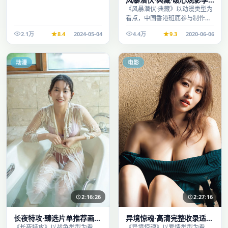
口碑发酵持续升温
《风暴潜伏·典藏》以动漫类型为
看点，中国香港班底参与制作，
叙事完整、节奏舒适，适合休闲
2.1万
8.4
2024-05-04
4.4万
9.3
2020-06-06
时段观看。
动漫
电影
2:16:26
2:27:16
长夜特攻·臻选片单推荐画质
异境惊魂·高清完整收录适合
清晰观看流畅
周末一口气刷完
《长夜特攻》以战争类型为看
《异境惊魂》以爱情类型为看