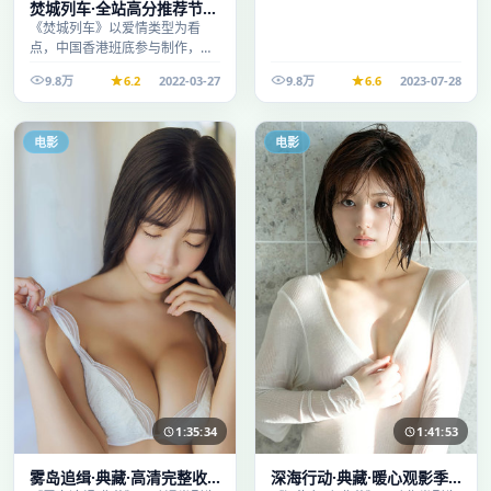
焚城列车·全站高分推荐节奏
紧凑值得追看
《焚城列车》以爱情类型为看
点，中国香港班底参与制作，叙
事完整、节奏舒适，适合休闲时
9.8万
6.2
2022-03-27
9.8万
6.6
2023-07-28
段观看。
电影
电影
1:35:34
1:41:53
雾岛追缉·典藏·高清完整收
深海行动·典藏·暖心观影季