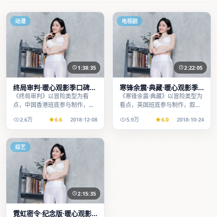
动漫
电视剧
1:38:35
2:22:05
终局审判·暖心观影季口碑发
寒锋余震·典藏·暖心观影季
酵持续升温
口碑发酵持续升温
《终局审判》以冒险类型为看
《寒锋余震·典藏》以冒险类型为
点，中国香港班底参与制作，叙
看点，英国班底参与制作，叙事
事完整、节奏舒适，适合休闲时
完整、节奏舒适，适合休闲时段
2.6万
6.6
2018-12-08
5.9万
6.0
2018-10-24
段观看。
观看。
综艺
2:15:35
霓虹密令·纪念版·暖心观影