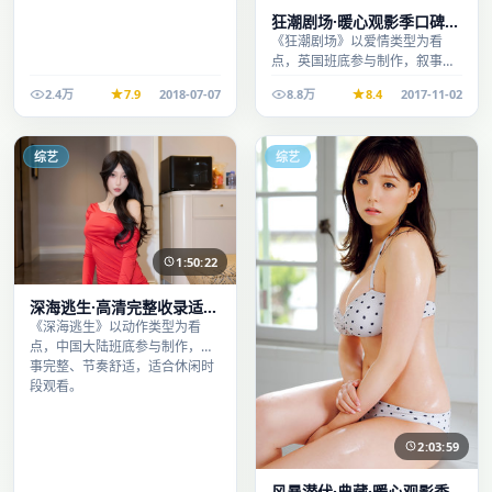
狂潮剧场·暖心观影季口碑发
酵持续升温
《狂潮剧场》以爱情类型为看
点，英国班底参与制作，叙事完
整、节奏舒适，适合休闲时段观
2.4万
7.9
2018-07-07
8.8万
8.4
2017-11-02
看。
综艺
综艺
1:50:22
深海逃生·高清完整收录适合
周末一口气刷完
《深海逃生》以动作类型为看
点，中国大陆班底参与制作，叙
事完整、节奏舒适，适合休闲时
段观看。
2:03:59
风暴潜伏·典藏·暖心观影季