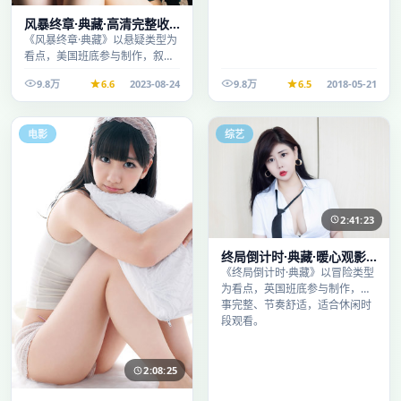
风暴终章·典藏·高清完整收
录适合周末一口气刷完
《风暴终章·典藏》以悬疑类型为
看点，美国班底参与制作，叙事
完整、节奏舒适，适合休闲时段
9.8万
6.6
2023-08-24
9.8万
6.5
2018-05-21
观看。
电影
综艺
2:41:23
终局倒计时·典藏·暖心观影
季口碑发酵持续升温
《终局倒计时·典藏》以冒险类型
为看点，英国班底参与制作，叙
事完整、节奏舒适，适合休闲时
段观看。
2:08:25