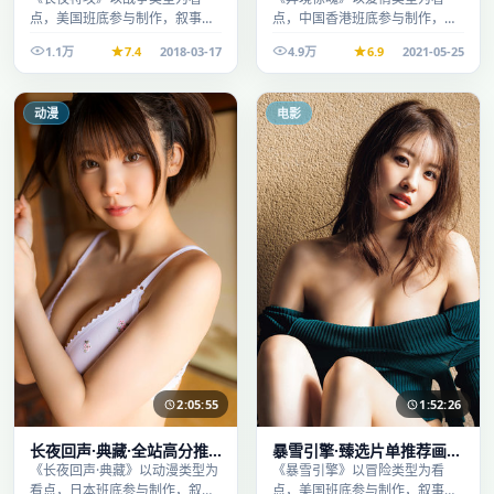
点，美国班底参与制作，叙事完
点，中国香港班底参与制作，叙
整、节奏舒适，适合休闲时段观
事完整、节奏舒适，适合休闲时
1.1万
7.4
2018-03-17
4.9万
6.9
2021-05-25
看。
段观看。
动漫
电影
2:05:55
1:52:26
长夜回声·典藏·全站高分推
暴雪引擎·臻选片单推荐画质
荐节奏紧凑值得追看
清晰观看流畅
《长夜回声·典藏》以动漫类型为
《暴雪引擎》以冒险类型为看
看点，日本班底参与制作，叙事
点，美国班底参与制作，叙事完