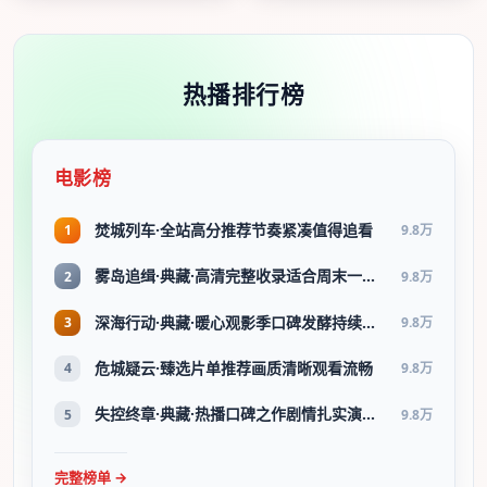
热播排行榜
电影榜
焚城列车·全站高分推荐节奏紧凑值得追看
1
9.8万
雾岛追缉·典藏·高清完整收录适合周末一口气刷完
2
9.8万
深海行动·典藏·暖心观影季口碑发酵持续升温
3
9.8万
危城疑云·臻选片单推荐画质清晰观看流畅
4
9.8万
失控终章·典藏·热播口碑之作剧情扎实演技在线
5
9.8万
完整榜单 →