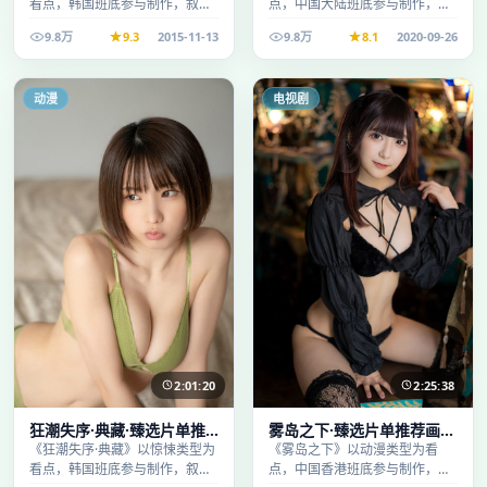
看点，韩国班底参与制作，叙事
点，中国大陆班底参与制作，叙
完整、节奏舒适，适合休闲时段
事完整、节奏舒适，适合休闲时
9.8万
9.3
2015-11-13
9.8万
8.1
2020-09-26
观看。
段观看。
动漫
电视剧
2:01:20
2:25:38
狂潮失序·典藏·臻选片单推
雾岛之下·臻选片单推荐画质
荐画质清晰观看流畅
清晰观看流畅
《狂潮失序·典藏》以惊悚类型为
《雾岛之下》以动漫类型为看
看点，韩国班底参与制作，叙事
点，中国香港班底参与制作，叙