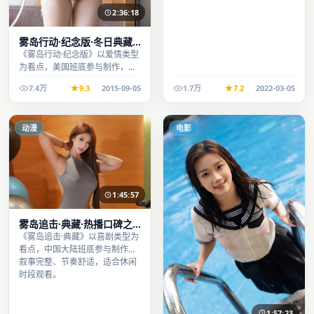
2:36:18
雾岛行动·纪念版·冬日典藏
系列温情叙事引人入胜
《雾岛行动·纪念版》以爱情类型
为看点，美国班底参与制作，叙
事完整、节奏舒适，适合休闲时
7.4万
9.3
2015-09-05
1.7万
7.2
2022-03-05
段观看。
动漫
电影
1:45:57
雾岛追击·典藏·热播口碑之
作剧情扎实演技在线
《雾岛追击·典藏》以喜剧类型为
看点，中国大陆班底参与制作，
叙事完整、节奏舒适，适合休闲
时段观看。
1:57:23